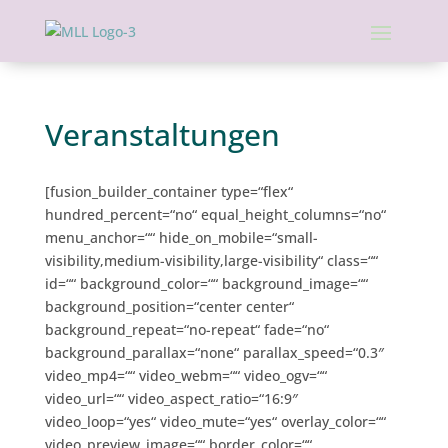
Veranstaltungen
[fusion_builder_container type=“flex“
hundred_percent=“no“ equal_height_columns=“no“
menu_anchor=““ hide_on_mobile=“small-
visibility,medium-visibility,large-visibility“ class=““
id=““ background_color=““ background_image=““
background_position=“center center“
background_repeat=“no-repeat“ fade=“no“
background_parallax=“none“ parallax_speed=“0.3″
video_mp4=““ video_webm=““ video_ogv=““
video_url=““ video_aspect_ratio=“16:9″
video_loop=“yes“ video_mute=“yes“ overlay_color=““
video_preview_image=““ border_color=““