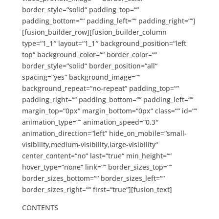
border_style=“solid“ padding_top=““
padding_bottom=““ padding_left=““ padding_right=““]
[fusion_builder_row][fusion_builder_column
type=“1_1″ layout=“1_1″ background_position=“left
top“ background_color=““ border_color=““
border_style=“solid“ border_position=“all“
spacing=“yes“ background_image=““
background_repeat=“no-repeat“ padding_top=““
padding_right=““ padding_bottom=““ padding_left=““
margin_top=“0px“ margin_bottom=“0px“ class=““ id=““
animation_type=““ animation_speed=“0.3″
animation_direction=“left“ hide_on_mobile=“small-
visibility,medium-visibility,large-visibility“
center_content=“no“ last=“true“ min_height=““
hover_type=“none“ link=““ border_sizes_top=““
border_sizes_bottom=““ border_sizes_left=““
border_sizes_right=““ first=“true“][fusion_text]
CONTENTS